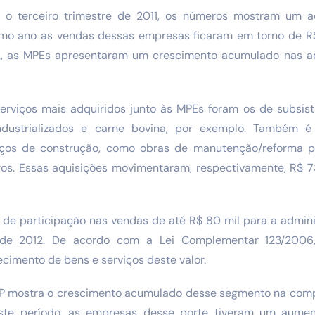
 terceiro trimestre de 2011, os números mostram um a
timo ano as vendas dessas empresas ficaram em torno de R$ 
, as MPEs apresentaram um crescimento acumulado nas aq
erviços mais adquiridos junto às MPEs foram os de subsist
ndustrializados e carne bovina, por exemplo. Também é
iços de construção, como obras de manutenção/reforma pre
ros. Essas aquisições movimentaram, respectivamente, R$ 7
de participação nas vendas de até R$ 80 mil para a admini
 de 2012. De acordo com a Lei Complementar 123/2006
ecimento de bens e serviços deste valor.
 MP mostra o crescimento acumulado desse segmento na com
ste período, as empresas desse porte tiveram um aume