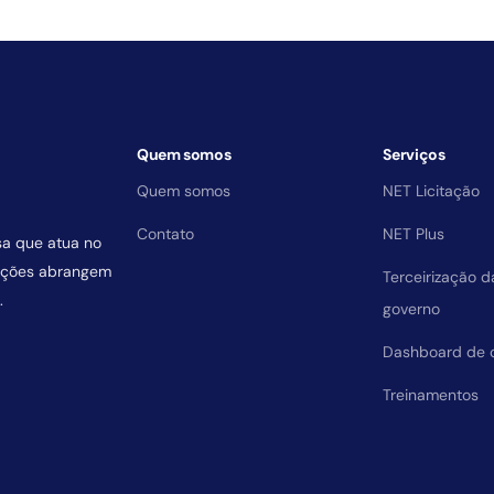
Quem somos
Serviços
Quem somos
NET Licitação
Contato
NET Plus
sa que atua no
uições abrangem
Terceirização 
.
governo
Dashboard de 
Treinamentos