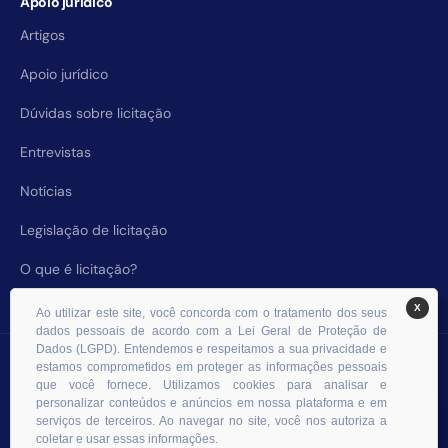
Apoio jurídico
Artigos
Apoio jurídico
Dúvidas sobre licitação
Entrevistas
Notícias
Legislação de licitação
O que é licitação?
X
Ao utilizar este site, você concorda com o tratamento dos seus
dados pessoais de acordo com a Lei Geral de Proteção de
Dados (LGPD). Entendemos e respeitamos a sua privacidade e
© 2026 RHS Licitações. Todos os direitos reservados.
estamos comprometidos em proteger as informações pessoais
que você fornece. Utilizamos cookies para analisar e
personalizar conteúdos e anúncios em nossa plataforma e em
serviços de terceiros. Ao navegar no site, você nos autoriza a
coletar e usar essas informações.