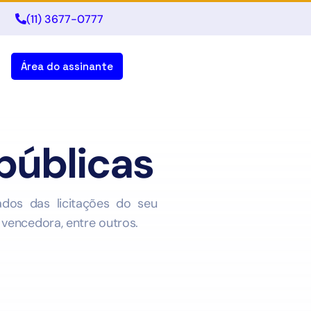
(11) 3677-0777
Área do assinante
públicas
os das licitações do seu
vencedora, entre outros.