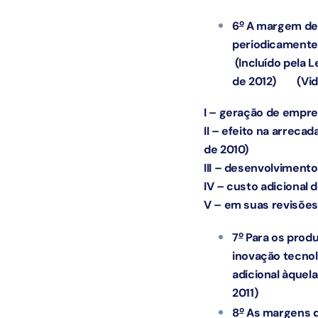
o
6
A margem de p
periodicamente
(Incluído pela L
de 2012)
(Vid
I – geração de empre
II – efeito na arrec
de 2010)
III – desenvolviment
IV – custo adicional
V – em suas revisões
o
7
Para os produ
inovação tecnol
adicional àquela
2011)
o
8
As margens de