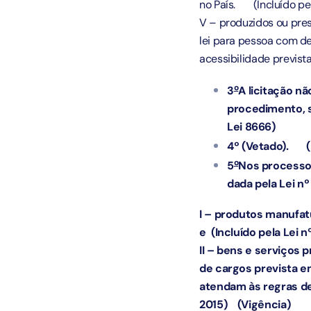
no País.
(Incluído pe
V – produzidos ou pr
lei para pessoa com de
acessibilidade prevista
o
3
A licitação nã
procedimento, s
Lei 8666)
4º (Vetado).
o
5
Nos processos
dada pela Lei nº
I – produtos manufat
e
(Incluído pela Lei n
II – bens e serviço
de cargos prevista em
atendam às regras de 
2015)
(Vigência)