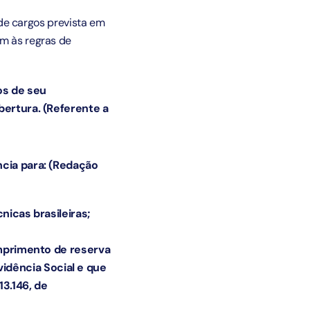
e cargos prevista em
am às regras de
tos de seu
bertura. (Referente a
cia para:
(Redação
icas brasileiras;
mprimento de reserva
vidência Social e que
13.146, de