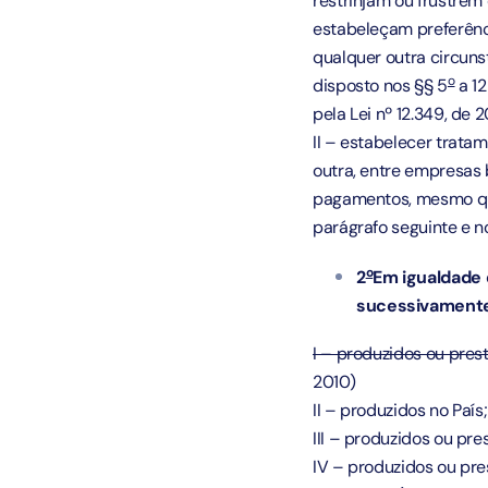
restrinjam ou frustrem
estabeleçam preferênci
qualquer outra circuns
o
disposto nos §§ 5
a 12
pela Lei nº 12.349, de 
II – estabelecer tratam
outra, entre empresas b
pagamentos, mesmo qua
parágrafo seguinte e 
o
2
Em igualdade 
sucessivamente,
I – produzidos ou pres
2010)
II – produzidos no País;
III – produzidos ou pre
IV – produzidos ou pr