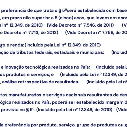
o
referência de que trata o § 5
será estabelecida com base
, em prazo não superior a 5 (cinco) anos, que levem em c
ei nº 12.349, de 2010)
(Vide Decreto nº 7.546, de 2011)
(V
e Decreto nº 7.713, de 2012)
(Vide Decreto nº 7.756, de 20
go e renda;
(Incluído pela Lei nº 12.349, de 2010)
adação de tributos federais, estaduais e municipais;
(Incluíd
o e inovação tecnológica realizados no País;
(Incluído pela 
 dos produtos e serviços; e
(Incluído pela Lei nº 12.349, de 
, análise retrospectiva de resultados.
(Incluído pela Lei n
tos manufaturados e serviços nacionais resultantes de de
ógica realizados no País, poderá ser estabelecido margem 
o
 prevista no § 5
.
(Incluído pela Lei nº 12.349, de 2010)
(Vid
 preferência por produto, serviço, grupo de produtos ou g