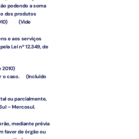
, não podendo a soma
ço dos produtos
010)
(Vide
ens e aos serviços
 pela Lei nº 12.349, de
e 2010)
for o caso.
(Incluído
tal ou parcialmente,
o Sul – Mercosul.
derão, mediante prévia
em favor de órgão ou