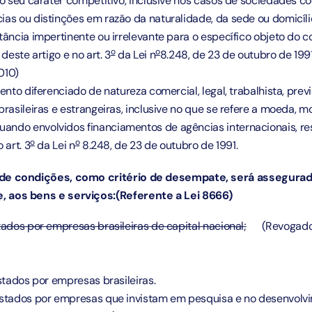
 o seu caráter competitivo, inclusive nos casos de sociedades co
as ou distinções em razão da naturalidade, da sede ou domicílio
tância impertinente ou irrelevante para o específico objeto do c
o
o
 deste artigo e no
art. 3
da Lei n
8.248, de 23 de outubro de 199
2010)
ento diferenciado de natureza comercial, legal, trabalhista, pre
rasileiras e estrangeiras, inclusive no que se refere a moeda, m
ndo envolvidos financiamentos de agências internacionais, re
o
o
no
art. 3
da Lei n
8.248, de 23 de outubro de 1991
.
de condições, como critério de desempate, será assegurad
 aos bens e serviços:(Referente a Lei 8666)
tados por empresas brasileiras de capital nacional;
(Revogado 
stados por empresas brasileiras.
estados por empresas que invistam em pesquisa e no desenvolv