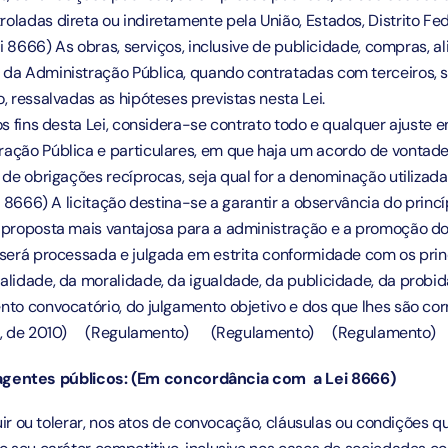
oladas direta ou indiretamente pela União, Estados, Distrito Fed
 8666) As obras, serviços, inclusive de publicidade, compras, a
 da Administração Pública, quando contratadas com terceiros,
, ressalvadas as hipóteses previstas nesta Lei.
s fins desta Lei, considera-se contrato todo e qualquer ajuste e
ração Pública e particulares, em que haja um acordo de vontad
 de obrigações recíprocas, seja qual for a denominação utilizada
 8666) A licitação destina-se a garantir a observância do princí
a proposta mais vantajosa para a administração e a promoção d
 será processada e julgada em estrita conformidade com os prin
alidade, da moralidade, da igualdade, da publicidade, da probid
nto convocatório, do julgamento objetivo e dos que lhes são c
, de 2010)
(Regulamento)
(Regulamento)
(Regulamento)
agentes públicos: (Em concordância com a Lei 8666)
ncluir ou tolerar, nos atos de convocação, cláusulas ou condiçõe