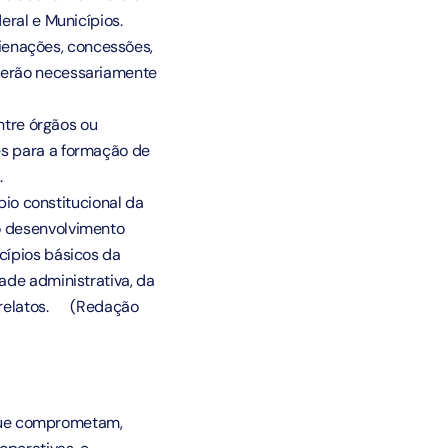
eral e Municípios.
lienações, concessões,
 serão necessariamente
ntre órgãos ou
es para a formação de
.
pio constitucional da
o desenvolvimento
cípios básicos da
ade administrativa, da
orrelatos.
(Redação
s que comprometam,