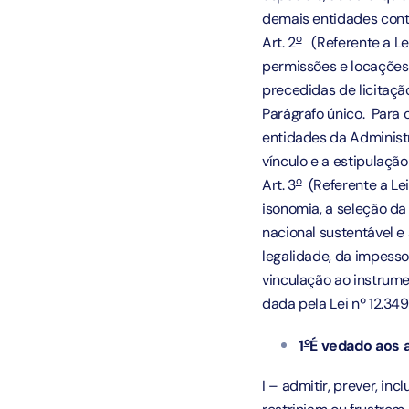
demais entidades contr
o
Art. 2
(Referente a Lei
permissões e locações
precedidas de licitação
Parágrafo único. Para o
entidades da Administ
vínculo e a estipulação
o
Art. 3
(Referente a Lei
isonomia, a seleção d
nacional sustentável e
legalidade, da impesso
vinculação ao instrume
dada pela Lei nº 12.349
o
1
É vedado aos 
I – admitir, prever, i