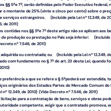
o
o
os §§ 5
e 7
, serão definidas pelo Poder Executivo federal
ar o montante de 25% (vinte e cinco por cento) sobre o pre
e serviços estrangeiros.
(Incluído pela Lei nº 12.349, de 2
, de 2011)
o
o
s contidas nos §§ 5
e 7
deste artigo não se aplicam aos b
 de produção ou prestação no País seja inferior:
(Incluído
Decreto nº 7.546, de 2011)
er adquirida ou contratada; ou
(Incluído pela Lei nº 12.349, d
o
fixado com fundamento no § 7
do art. 23 desta Lei, quando 
 2010)
o
 preferência a que se refere o § 5
poderá ser estendida, to
viços originários dos Estados Partes do Mercado Comum d
ei nº 12.349, de 2010)
(Vide Decreto nº 7.546, de 2011)
e licitação para a contratação de bens, serviços e obras po
a autoridade competente, exigir que o contratado promova, 