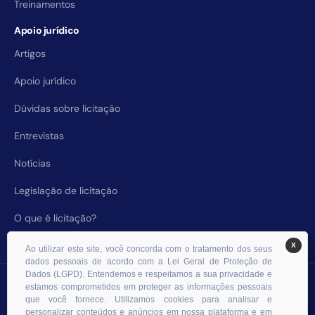
Treinamentos
Apoio jurídico
Artigos
Apoio jurídico
Dúvidas sobre licitação
Entrevistas
Notícias
Legislação de licitação
O que é licitação?
X
Ao utilizar este site, você concorda com o tratamento dos seus
dados pessoais de acordo com a Lei Geral de Proteção de
Dados (LGPD). Entendemos e respeitamos a sua privacidade e
© 2026 RHS Licitações. Todos os direitos reservados.
estamos comprometidos em proteger as informações pessoais
que você fornece. Utilizamos cookies para analisar e
personalizar conteúdos e anúncios em nossa plataforma e em