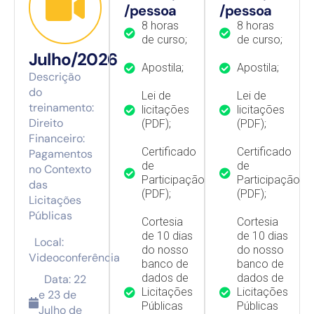
/pessoa
/pessoa
8 horas
8 horas
de curso;
de curso;
Julho/2026
Apostila;
Apostila;
Descrição
do
Lei de
Lei de
treinamento:
licitações
licitações
Direito
(PDF);
(PDF);
Financeiro:
Certificado
Certificado
Pagamentos
de
de
no Contexto
Participação
Participação
das
(PDF);
(PDF);
Licitações
Públicas
Cortesia
Cortesia
de 10 dias
de 10 dias
Local:
do nosso
do nosso
Videoconferência
banco de
banco de
dados de
dados de
Data: 22
Licitações
Licitações
e 23 de
Públicas
Públicas
Julho de