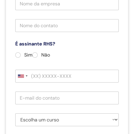
É assinante RHS?
Sim
Não