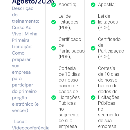
Agosto/2026
Apostila;
Apostila;
Descrição
do
Lei de
Lei de
treinamento:
licitações
licitações
Curso Ao
(PDF);
(PDF);
Vivo | Minha
Certificado
Certificado
Primeira
de
de
Licitação:
Participação
Participação
Como
(PDF);
(PDF);
preparar
sua
Cortesia
Cortesia
empresa
de 10 dias
de 10 dias
para
do nosso
do nosso
participar
banco de
banco de
do primeiro
dados de
dados de
pregão
Licitações
Licitações
Públicas
Públicas
eletrônico (e
no
no
vencer)
segmento
segmento
de sua
de sua
Local:
empresa.
empresa.
Videoconferência