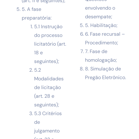
(art. 11 e seguintes);
envolvendo o
5. A fase
desempate;
preparatória:
5. Habilitação;
5.1 Instrução
6. Fase recursal –
do processo
Procedimento;
licitatório (art.
7. Fase de
18 e
homologação;
seguintes);
8. Simulação de
5.2
Pregão Eletrônico.
Modalidades
de licitação
(art. 28 e
seguintes);
5.3 Critérios
de
julgamento