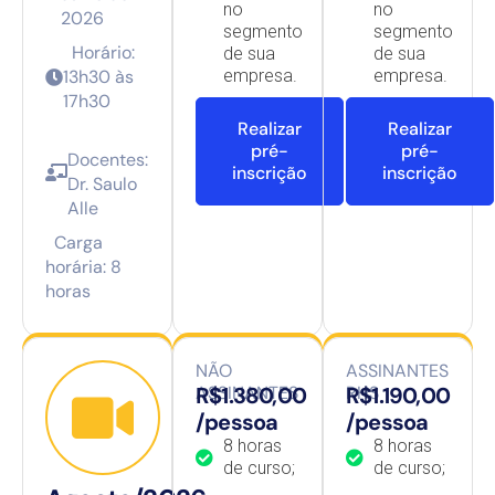
no
no
2026
segmento
segmento
Horário:
de sua
de sua
13h30 às
empresa.
empresa.
17h30
Realizar
Realizar
pré-
pré-
Docentes:
inscrição
inscrição
Dr. Saulo
Alle
Carga
horária: 8
horas
NÃO
ASSINANTES
ASSINANTES
R$1.380,00
RHS
R$1.190,00
/pessoa
/pessoa
8 horas
8 horas
de curso;
de curso;