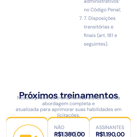
administrativos”
no Código Penal;
7. Disposições
transitórias e
finais (art. 181 e
seguintes).
Próximos treinamentos
Nossos próximos treinamentos oferecem uma
abordagem completa e
atualizada para aprimorar suas habilidades em
licitações.
NÃO
ASSINANTES
ASSINANTES
R$1.380,00
RHS
R$1.190,00