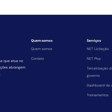
Quem somos
Serviços
Quem somos
NET Licitação
Contato
NET Plus
sa que atua no
uições abrangem
Terceirização 
.
governo
Dashboard de 
Treinamentos