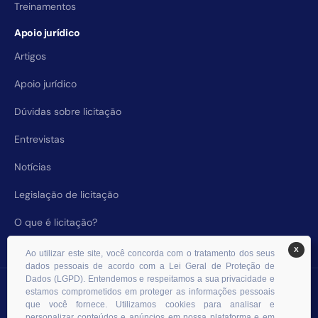
Treinamentos
Apoio jurídico
Artigos
Apoio jurídico
Dúvidas sobre licitação
Entrevistas
Notícias
Legislação de licitação
O que é licitação?
X
Ao utilizar este site, você concorda com o tratamento dos seus
dados pessoais de acordo com a Lei Geral de Proteção de
Dados (LGPD). Entendemos e respeitamos a sua privacidade e
© 2026 RHS Licitações. Todos os direitos reservados.
estamos comprometidos em proteger as informações pessoais
que você fornece. Utilizamos cookies para analisar e
personalizar conteúdos e anúncios em nossa plataforma e em