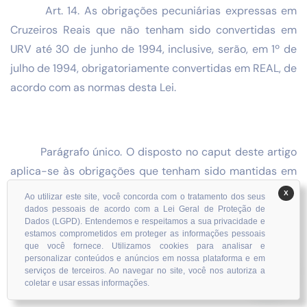
Art. 14. As obrigações pecuniárias expressas em
Cruzeiros Reais que não tenham sido convertidas em
URV até 30 de junho de 1994, inclusive, serão, em 1º de
julho de 1994, obrigatoriamente convertidas em REAL, de
acordo com as normas desta Lei.
Parágrafo único. O disposto no caput deste artigo
aplica-se às obrigações que tenham sido mantidas em
Cruzeiros Reais por força do contido na Lei nº 8.880, de
X
Ao utilizar este site, você concorda com o tratamento dos seus
27 de maio de 1994, inclusive em seu art. 16.
dados pessoais de acordo com a Lei Geral de Proteção de
Dados (LGPD). Entendemos e respeitamos a sua privacidade e
estamos comprometidos em proteger as informações pessoais
que você fornece. Utilizamos cookies para analisar e
personalizar conteúdos e anúncios em nossa plataforma e em
serviços de terceiros. Ao navegar no site, você nos autoriza a
Art. 15. Serão convertidos em REAL, em 1º de julho de
coletar e usar essas informações.
1994, segundo a paridade fixada para aquela data: