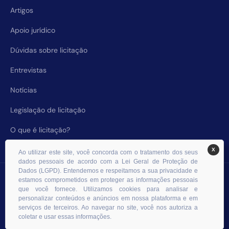
Artigos
Apoio jurídico
Dúvidas sobre licitação
Entrevistas
Notícias
Legislação de licitação
O que é licitação?
X
Ao utilizar este site, você concorda com o tratamento dos seus
dados pessoais de acordo com a Lei Geral de Proteção de
Dados (LGPD). Entendemos e respeitamos a sua privacidade e
© 2026 RHS Licitações. Todos os direitos reservados.
estamos comprometidos em proteger as informações pessoais
que você fornece. Utilizamos cookies para analisar e
personalizar conteúdos e anúncios em nossa plataforma e em
serviços de terceiros. Ao navegar no site, você nos autoriza a
coletar e usar essas informações.