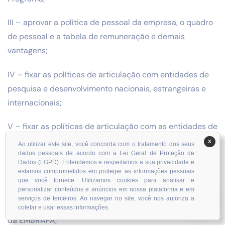
III – aprovar a política de pessoal da empresa, o quadro
de pessoal e a tabela de remuneração e demais
vantagens;
IV – fixar as políticas de articulação com entidades de
pesquisa e desenvolvimento nacionais, estrangeiras e
internacionais;
V – fixar as políticas de articulação com as entidades de
assistência técnica e extensão rural e com outros
X
Ao utilizar este site, você concorda com o tratamento dos seus
serviços do poder público e do setor privado, para
dados pessoais de acordo com a Lei Geral de Proteção de
Dados (LGPD). Entendemos e respeitamos a sua privacidade e
efeitos de difusão de tecnologia e de obtenção de apoio
estamos comprometidos em proteger as informações pessoais
que você fornece. Utilizamos cookies para analisar e
às atividades de pesquisa;
personalizar conteúdos e anúncios em nossa plataforma e em
serviços de terceiros. Ao navegar no site, você nos autoriza a
VI – autorizar a alienação e a oneração de bens imóveis
coletar e usar essas informações.
da EMBRAPA;