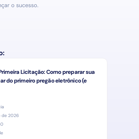
nçar o sucesso.
o:
Primeira Licitação: Como preparar sua
r do primeiro pregão eletrônico (e
ia
o de 2026
30
le