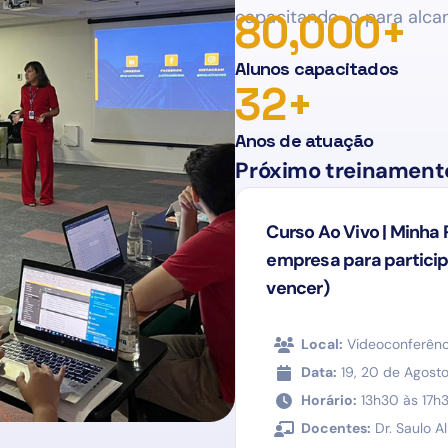
capacitando-o para alca
80,000
+
Alunos capacitados
32
+
Anos de atuação
Próximo treinament
Curso Ao Vivo | Minha 
empresa para participa
vencer)
Local:
Videoconferênc
Data:
19, 20 de Agost
Horário:
13h30 às 17h
Docentes:
Dr. Saulo Al