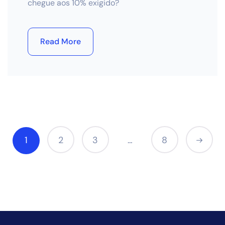
chegue aos 10% exigido?
Read More
1
2
3
8
…