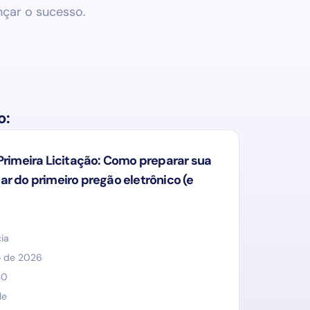
nçar o sucesso.
o:
Primeira Licitação: Como preparar sua
r do primeiro pregão eletrônico (e
ia
o de 2026
30
le