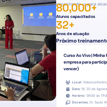
capacitando-o para alca
80,000
+
Alunos capacitados
32
+
Anos de atuação
Próximo treinament
Curso Ao Vivo | Minha 
empresa para participa
vencer)
Local:
Videoconferênc
Data:
19, 20 de Agost
Horário:
13h30 às 17h
Docentes:
Dr. Saulo Al